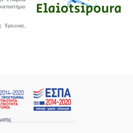
νεπιστήμιο
ς Έρευνας,