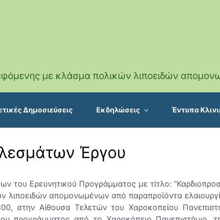
τρεφόμενης με κλάσμα πολικών λιποειδών απομον
ετικές Δημοσιεύσεις
Εκδηλώσεις
Έντυπα Κλινι
ελεσμάτων Έργου
ν του Ερευνητικού Προγράμματος με τίτλο: “Καρδιοπροσ
ών λιποειδών απομονωμένων από παραπροϊόντα ελαιουργί
2:00, στην Αίθουσα Τελετών του Χαροκοπείου Πανεπιστη
του προγράμματος από το Χαροκόπειο Πανεπιστήμιο, τη